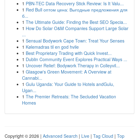
1
PBN-TEC Data Recovery Stick Review: Is It Valu...
1
Red Bull оптом цена: Выгодные предложения для
б...
1
The Ultimate Guide: Finding the Best SEO Specia...
1
How Do Solar O&M Companies Support Large Solar
...
1
Sensual Bodywork Cape Town: Treat Your Senses
1
Kølemadras til en god hvile
1
Best Proprietary Trading with Quick Invest...
1
Dublin Community Event Explores Practical Ways ...
1
Uncover Relief: Bodywork Therapy in Colleyvil...
1
Glasgow's Green Movement: A Overview at
Cannabi...
1
Gulu Uganda: Your Guide to Hotels andGulu,
Ugan...
1
The Premier Retreats: The Secluded Vacation
Homes
Copyright © 2026 |
Advanced Search
|
Live
|
Tag Cloud
|
Top