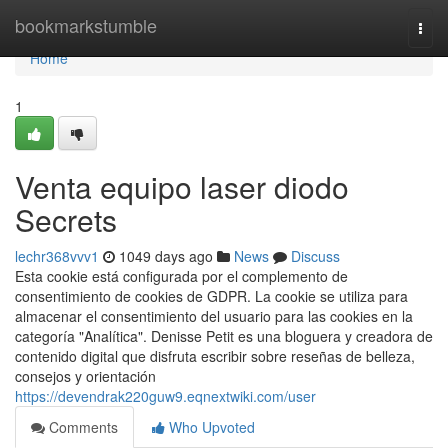
Home
bookmarkstumble
Togg
navi
Home
1
Venta equipo laser diodo
Secrets
lechr368vvv1
1049 days ago
News
Discuss
Esta cookie está configurada por el complemento de
consentimiento de cookies de GDPR. La cookie se utiliza para
almacenar el consentimiento del usuario para las cookies en la
categoría "Analítica". Denisse Petit es una bloguera y creadora de
contenido digital que disfruta escribir sobre reseñas de belleza,
consejos y orientación
https://devendrak220guw9.eqnextwiki.com/user
Comments
Who Upvoted