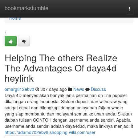
Home
bookmarkstumble
Togg
navi
Home
1
Helping The others Realize
The Advantages Of daya4d
heylink
omarg812ebv0
807 days ago
News
Discuss
Daya 4D menyediakan banyak jenis permainan on-line pupuler
dikalangan orang indonesia. Sistem deposit dan withdraw yang
sangat cepat dan dilengkapi dengan pelayanan 24jam whole
yang siap membantu dan melayani semua keluhan anda. Silakan
diubah tulisan CONTOH dengan username anda sendiri. Apabila
username anda sendiri adalah daya4d3d, maka linknya menjadi It
https://adamd702ebv9.shopping-wiki.com/user