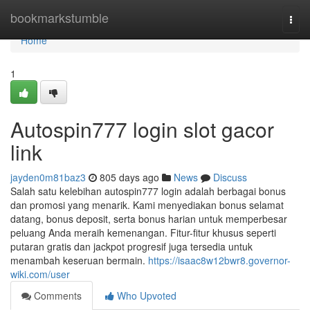
Home
bookmarkstumble
Togg
navi
Home
1
Autospin777 login slot gacor
link
jayden0m81baz3
805 days ago
News
Discuss
Salah satu kelebihan autospin777 login adalah berbagai bonus
dan promosi yang menarik. Kami menyediakan bonus selamat
datang, bonus deposit, serta bonus harian untuk memperbesar
peluang Anda meraih kemenangan. Fitur-fitur khusus seperti
putaran gratis dan jackpot progresif juga tersedia untuk
menambah keseruan bermain.
https://isaac8w12bwr8.governor-
wiki.com/user
Comments
Who Upvoted