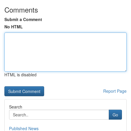
Comments
Submit a Comment
No HTML
HTML is disabled
Report Page
Search
Go
Published News