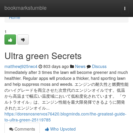
Home
bookmarkstumble
Togg
navi
Home
1
Ultra green Secrets
matthewj925rwc4
803 days ago
News
Discuss
Immediately after 3 times the lawn will become greener and much
healthier. Regular apps will produce a thicker, hard sporting lawn
and help suppress moss and weeds. エンジンの耐久性と燃費性能
のハイグレードを両立させた次世代のエンジンオイルです。低温
から高温まで幅広い温度域において低粘度化されています。 「ウ
ルトラオイル」は、エンジン性能を最大限発揮できるように開発
されたエンジンオイル...
https://doresnosnervos76420.blogminds.com/the-greatest-guide-
to-ultra-green-25119785
Comments
Who Upvoted