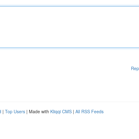
Rep
d
|
Top Users
| Made with
Kliqqi CMS
|
All RSS Feeds