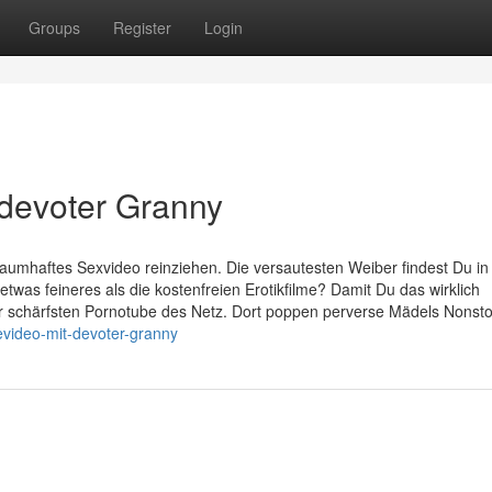
Groups
Register
Login
 devoter Granny
raumhaftes Sexvideo reinziehen. Die versautesten Weiber findest Du in
 etwas feineres als die kostenfreien Erotikfilme? Damit Du das wirklich
der schärfsten Pornotube des Netz. Dort poppen perverse Mädels Nonst
evideo-mit-devoter-granny