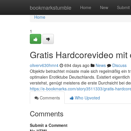
Home
bookmarkstumble
Home
New
Submit
Home
1
Gratis Hardcorevideo mit
oliverv630hmr4
694 days ago
News
Discuss
Objektiv betrachtet müsste male sich regelmäßig ein t
optimalen Erotiktube Deutschlands. Existiert eigentlich
verstehst, genügt meistens die erste Durchsicht bei 
https://e-bookmarks.com/story3511333/gratis-hardcor
Comments
Who Upvoted
Comments
Submit a Comment