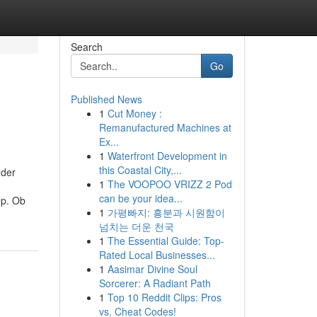
Search
Go
Published News
1
Cut Money :
Remanufactured Machines at
Ex...
1
Waterfront Development in
this Coastal City,...
 der
1
The VOOPOO VRIZZ 2 Pod
can be your idea...
op. Ob
1
가평빠지: 흥분과 시원함이
넘치는 더운 천국
1
The Essential Guide: Top-
Rated Local Businesses...
1
Aasimar Divine Soul
Sorcerer: A Radiant Path
1
Top 10 Reddit Clips: Pros
vs. Cheat Codes!