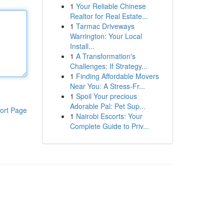
1
Your Reliable Chinese
Realtor for Real Estate...
1
Tarmac Driveways
Warrington: Your Local
Install...
1
A Transformation's
Challenges: If Strategy...
1
Finding Affordable Movers
Near You: A Stress-Fr...
1
Spoil Your precious
Adorable Pal: Pet Sup...
ort Page
1
Nairobi Escorts: Your
Complete Guide to Priv...