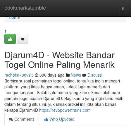
Home
bookmarkstumble
Togg
navi
Home
1
Djarum4D - Website Bandar
Togel Online Paling Menarik
rachelm788vsl5
690 days ago
News
Discuss
Berbicara soal permainan togel online, tentu kita ingin mencari
platform yang tidak hanya aman, tetapi juga menarik dan
menguntungkan. Salah satu nama yang kian dikenal oleh para
pemain togel adalah Djarum4D. Bagi kamu yang ingin tahu lebih
dalam tentang situs ini, yuk simak artikel ini! Kita akan bahas
kenapa Djarum4D
https://revopowertrains.com
Comments
Who Upvoted