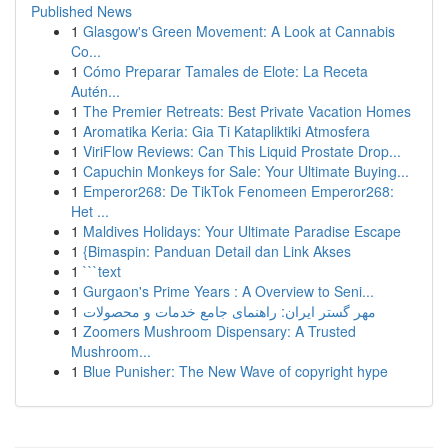
Published News
1
Glasgow's Green Movement: A Look at Cannabis
Co...
1
Cómo Preparar Tamales de Elote: La Receta
Autén...
1
The Premier Retreats: Best Private Vacation Homes
1
Aromatika Keria: Gia Ti Katapliktiki Atmosfera
1
ViriFlow Reviews: Can This Liquid Prostate Drop...
1
Capuchin Monkeys for Sale: Your Ultimate Buying...
1
Emperor268: De TikTok Fenomeen Emperor268:
Het ...
1
Maldives Holidays: Your Ultimate Paradise Escape
1
{Bimaspin: Panduan Detail dan Link Akses
1
```text
1
Gurgaon's Prime Years : A Overview to Seni...
1
مهر گستر ایران: راهنمای جامع خدمات و محصولات
1
Zoomers Mushroom Dispensary: A Trusted
Mushroom...
1
Blue Punisher: The New Wave of copyright hype