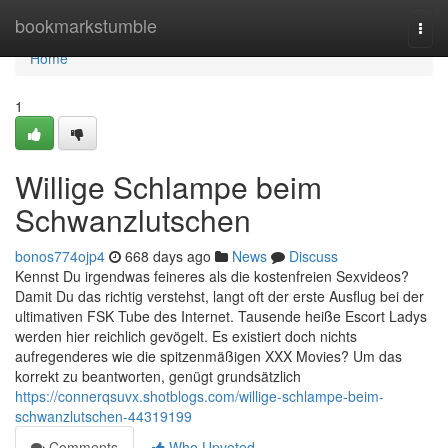
Home
bookmarkstumble
Togg
navi
Home
1
Willige Schlampe beim
Schwanzlutschen
bonos774ojp4
668 days ago
News
Discuss
Kennst Du irgendwas feineres als die kostenfreien Sexvideos?
Damit Du das richtig verstehst, langt oft der erste Ausflug bei der
ultimativen FSK Tube des Internet. Tausende heiße Escort Ladys
werden hier reichlich gevögelt. Es existiert doch nichts
aufregenderes wie die spitzenmäßigen XXX Movies? Um das
korrekt zu beantworten, genügt grundsätzlich
https://connerqsuvx.shotblogs.com/willige-schlampe-beim-
schwanzlutschen-44319199
Comments
Who Upvoted