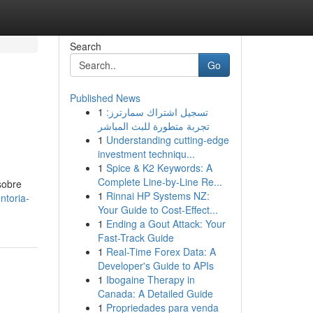
Search
Go
Published News
1
تسجيل اشتراك سمارترز:
تجربة متطورة للبث المباشر
1
Understanding cutting-edge
investment techniqu...
1
Spice & K2 Keywords: A
Complete Line-by-Line Re...
sobre
1
Rinnai HP Systems NZ:
ntoria-
Your Guide to Cost-Effect...
1
Ending a Gout Attack: Your
Fast-Track Guide
1
Real-Time Forex Data: A
Developer's Guide to APIs
1
Ibogaine Therapy in
Canada: A Detailed Guide
1
Propriedades para venda