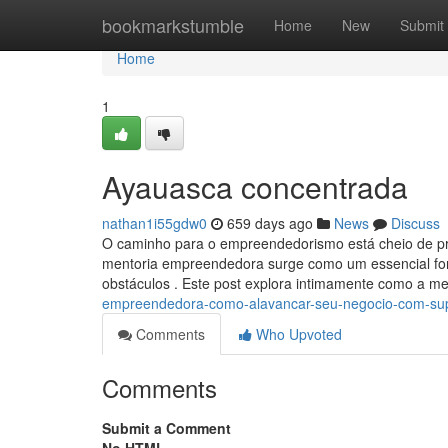
Home
bookmarkstumble
Home
New
Submit
Home
1
Ayauasca concentrada
nathan1i55gdw0
659 days ago
News
Discuss
O caminho para o empreendedorismo está cheio de prob
mentoria empreendedora surge como um essencial fo
obstáculos . Este post explora intimamente como a me
empreendedora-como-alavancar-seu-negocio-com-supo
Comments
Who Upvoted
Comments
Submit a Comment