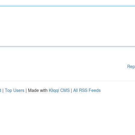
Rep
d
|
Top Users
| Made with
Kliqqi CMS
|
All RSS Feeds