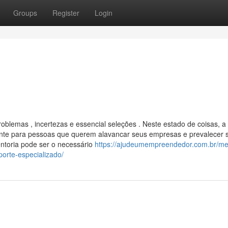
Groups
Register
Login
lemas , incertezas e essencial seleções . Neste estado de coisas, a
nte para pessoas que querem alavancar seus empresas e prevalecer 
ntoria pode ser o necessário
https://ajudeumempreendedor.com.br/me
rte-especializado/