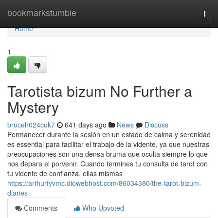
Home
bookmarkstumble
Togg
navi
Home
1
Tarotista bizum No Further a
Mystery
bruceh024cuk7
641 days ago
News
Discuss
Permanecer durante la sesión en un estado de calma y serenidad
es essential para facilitar el trabajo de la vidente, ya que nuestras
preocupaciones son una densa bruma que oculta siempre lo que
nos depara el porvenir. Cuando termines tu consulta de tarot con
tu vidente de confianza, ellas mismas
https://arthurfyvmc.diowebhost.com/86034380/the-tarot-bizum-
diaries
Comments
Who Upvoted