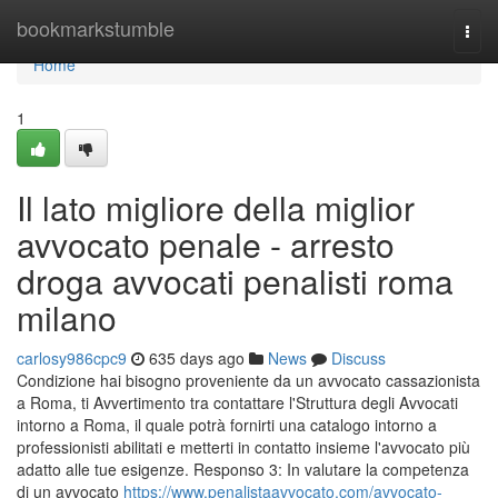
Home
bookmarkstumble
Togg
navi
Home
1
Il lato migliore della miglior
avvocato penale - arresto
droga avvocati penalisti roma
milano
carlosy986cpc9
635 days ago
News
Discuss
Condizione hai bisogno proveniente da un avvocato cassazionista
a Roma, ti Avvertimento tra contattare l'Struttura degli Avvocati
intorno a Roma, il quale potrà fornirti una catalogo intorno a
professionisti abilitati e metterti in contatto insieme l'avvocato più
adatto alle tue esigenze. Responso 3: In valutare la competenza
di un avvocato
https://www.penalistaavvocato.com/avvocato-