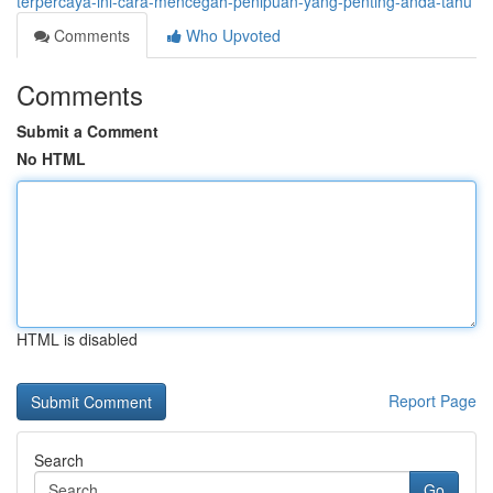
terpercaya-ini-cara-mencegah-penipuan-yang-penting-anda-tahu
Comments
Who Upvoted
Comments
Submit a Comment
No HTML
HTML is disabled
Report Page
Search
Go