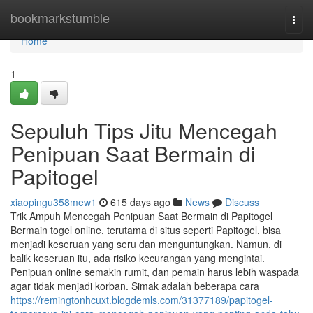
Home
bookmarkstumble
Togg
navi
Home
1
Sepuluh Tips Jitu Mencegah
Penipuan Saat Bermain di
Papitogel
xiaopingu358mew1
615 days ago
News
Discuss
Trik Ampuh Mencegah Penipuan Saat Bermain di Papitogel
Bermain togel online, terutama di situs seperti Papitogel, bisa
menjadi keseruan yang seru dan menguntungkan. Namun, di
balik keseruan itu, ada risiko kecurangan yang mengintai.
Penipuan online semakin rumit, dan pemain harus lebih waspada
agar tidak menjadi korban. Simak adalah beberapa cara
https://remingtonhcuxt.blogdemls.com/31377189/papitogel-