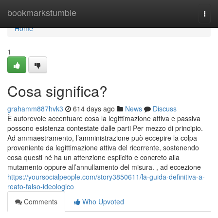
Home
bookmarkstumble
Togg
navi
Home
1
Cosa significa?
grahamm887hvk3
614 days ago
News
Discuss
È autorevole accentuare cosa la legittimazione attiva e passiva
possono esistenza contestate dalle parti Per mezzo di principio.
Ad ammaestramento, l’amministrazione può eccepire la colpa
proveniente da legittimazione attiva del ricorrente, sostenendo
cosa questi né ha un attenzione esplicito e concreto alla
mutamento oppure all’annullamento del misura. , ad eccezione
https://yoursocialpeople.com/story3850611/la-guida-definitiva-a-
reato-falso-ideologico
Comments
Who Upvoted