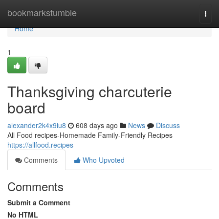
Home
bookmarkstumble
Togg
navi
Home
1
Thanksgiving charcuterie
board
alexander2k4x9iu8
608 days ago
News
Discuss
All Food recipes-Homemade Family-Friendly Recipes
https://allfood.recipes
Comments
Who Upvoted
Comments
Submit a Comment
No HTML