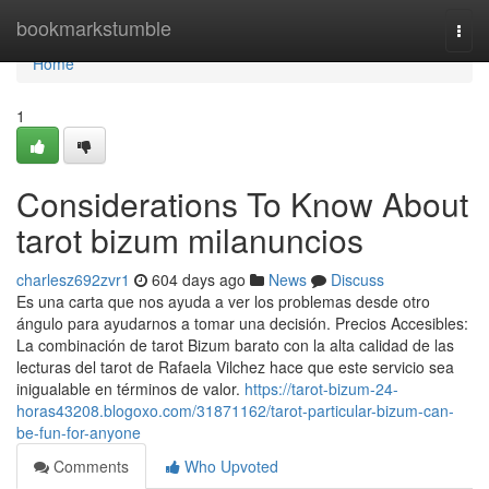
Home
bookmarkstumble
Togg
navi
Home
1
Considerations To Know About
tarot bizum milanuncios
charlesz692zvr1
604 days ago
News
Discuss
Es una carta que nos ayuda a ver los problemas desde otro
ángulo para ayudarnos a tomar una decisión. Precios Accesibles:
La combinación de tarot Bizum barato con la alta calidad de las
lecturas del tarot de Rafaela Vilchez hace que este servicio sea
inigualable en términos de valor.
https://tarot-bizum-24-
horas43208.blogoxo.com/31871162/tarot-particular-bizum-can-
be-fun-for-anyone
Comments
Who Upvoted