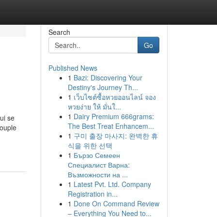
Search
Go
Published News
1
Bazi: Discovering Your
Destiny's Journey Th...
1
เว็บไซต์ซื้อหวยออนไลน์ จอง
หวยง่าย ให้ มั่นใ...
1
Dairy Premium 666grams:
ui se
The Best Treat Enhancem...
souple
1
구미 출장 마사지: 완벽한 휴
식을 위한 선택
1
Бързо Семеен
Специалист Варна:
Възможности на ...
1
Latest Pvt. Ltd. Company
Registration in...
1
Done On Command Review
– Everything You Need to...