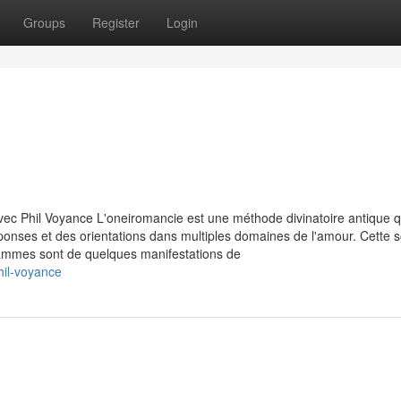
Groups
Register
Login
vec Phil Voyance L'oneiromancie est une méthode divinatoire antique q
réponses et des orientations dans multiples domaines de l'amour. Cette 
grammes sont de quelques manifestations de
hil-voyance