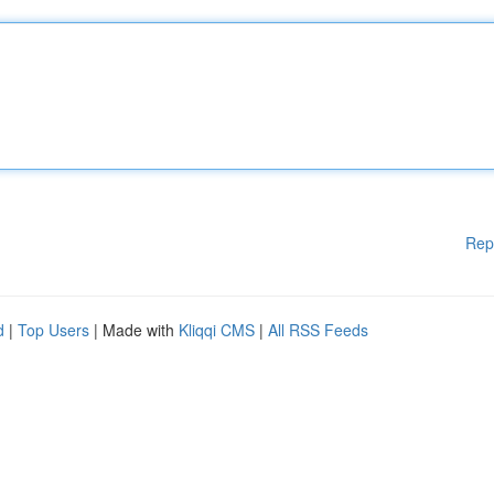
Rep
d
|
Top Users
| Made with
Kliqqi CMS
|
All RSS Feeds