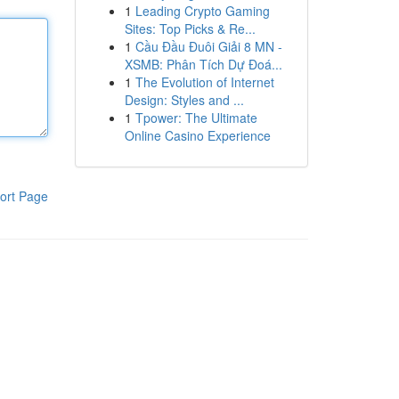
1
Leading Crypto Gaming
Sites: Top Picks & Re...
1
Cầu Đầu Đuôi Giải 8 MN -
XSMB: Phân Tích Dự Đoá...
1
The Evolution of Internet
Design: Styles and ...
1
Tpower: The Ultimate
Online Casino Experience
ort Page