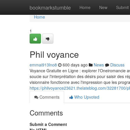
Home
bookmarkstumble
Home
New
Submit
Home
1
Phil voyance
emmai913lno8
600 days ago
News
Discuss
Voyance Gratuite en Ligne : explorer l'Oneiromancie a
soucie sur l'interprétation des désirs pour saisir des 
visionnaire fonctionne avec l'impression que les pro
https://philvoyance23621.thelateblog.com/32281700/p
Comments
Who Upvoted
Comments
Submit a Comment