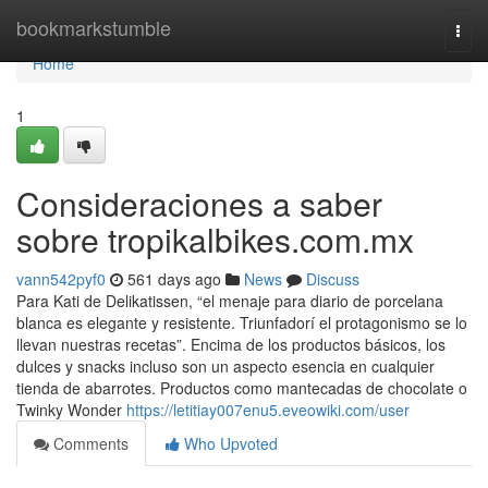
Home
bookmarkstumble
Togg
navi
Home
1
Consideraciones a saber
sobre tropikalbikes.com.mx
vann542pyf0
561 days ago
News
Discuss
Para Kati de Delikatissen, “el menaje para diario de porcelana
blanca es elegante y resistente. Triunfadorí el protagonismo se lo
llevan nuestras recetas”. Encima de los productos básicos, los
dulces y snacks incluso son un aspecto esencia en cualquier
tienda de abarrotes. Productos como mantecadas de chocolate o
Twinky Wonder
https://letitiay007enu5.eveowiki.com/user
Comments
Who Upvoted