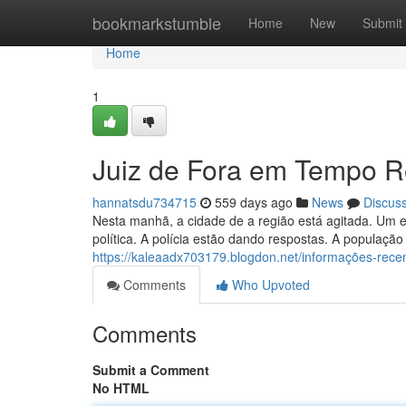
Home
bookmarkstumble
Home
New
Submit
Home
1
Juiz de Fora em Tempo R
hannatsdu734715
559 days ago
News
Discus
Nesta manhã, a cidade de a região está agitada. Um
política. A polícia estão dando respostas. A populaç
https://kaleaadx703179.blogdon.net/informações-rece
Comments
Who Upvoted
Comments
Submit a Comment
No HTML