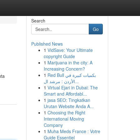
Search
Go
Published News
1
VidSave: Your Ultimate
copyright Guide
1
Marijuana in the city: A
Increasing Concern?
1
Red Bull بكميات كبيرة في
uta
الأردن : مرشد ال...
1
Virtual Ejari in Dubai: The
Smart and Affordabl...
1
jasa SEO: Tingkatkan
Urutan Website Anda A...
1
Choosing the Right
International Moving
Company
1
Muha Meds France : Votre
Guide Essentiel