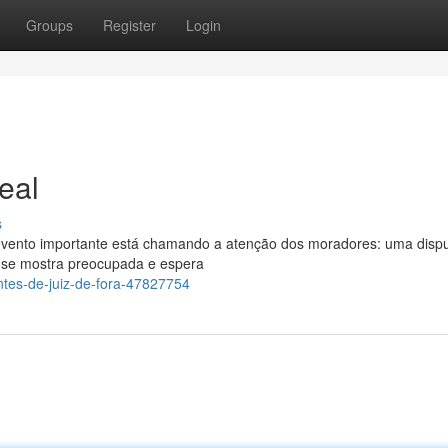
Groups
Register
Login
eal
s
 evento importante está chamando a atenção dos moradores: uma disp
ão se mostra preocupada e espera
ntes-de-juiz-de-fora-47827754