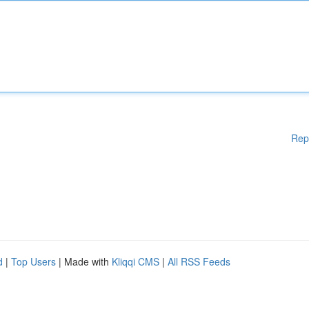
Rep
d
|
Top Users
| Made with
Kliqqi CMS
|
All RSS Feeds