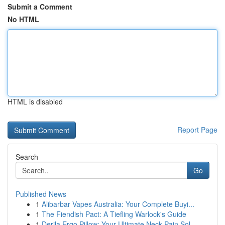
Submit a Comment
No HTML
HTML is disabled
Report Page
Search
Go
Published News
1
Alibarbar Vapes Australia: Your Complete Buyi...
1
The Fiendish Pact: A Tiefling Warlock's Guide
1
Derila Ergo Pillow: Your Ultimate Neck Pain Sol...