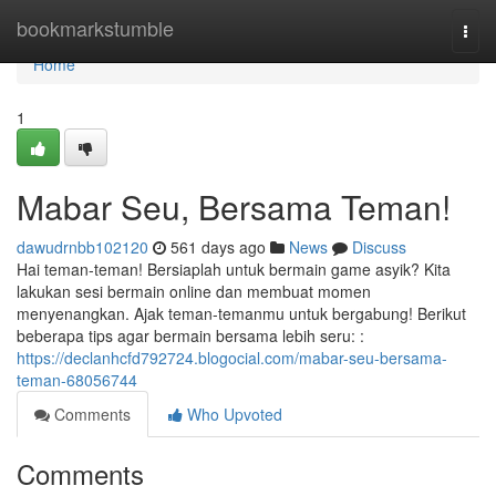
Home
bookmarkstumble
Togg
navi
Home
1
Mabar Seu, Bersama Teman!
dawudrnbb102120
561 days ago
News
Discuss
Hai teman-teman! Bersiaplah untuk bermain game asyik? Kita
lakukan sesi bermain online dan membuat momen
menyenangkan. Ajak teman-temanmu untuk bergabung! Berikut
beberapa tips agar bermain bersama lebih seru: :
https://declanhcfd792724.blogocial.com/mabar-seu-bersama-
teman-68056744
Comments
Who Upvoted
Comments