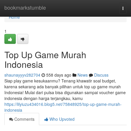
Home
bookmarkstumble
Togg
navi
Home
1
Top Up Game Murah
Indonesia
shaunayyyv282704
558 days ago
News
Discuss
Siap play game kesukaanmu? Tenang khawatir soal budget,
karena sekarang ada banyak pilihan untuk top up game murah
Indonesia! Mulai dari pulsa bisa digunakan sampai voucher game
indonesia dengan harga terjangkau, kamu
https://lilyiuzu434016.blog5.net/75848925/top-up-game-murah-
indonesia
Comments
Who Upvoted