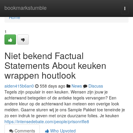
Home
bookmarkstumble
Togg
navi
Home
1
Niet bekend Factual
Statements About keuken
wrappen houtlook
aiden415b6an0
558 days ago
News
Discuss
Tegels zijn populair in een keuken. Wensen zijn jouw je
achterwand betegelen of de antieke tegels vervangen? Een
andere kleur op de achterwand kan meteen een overige look
melden. Gaarne sturen wij je ons Sample Pakket toe teneinde je
zo een indruk te geven met onze duurzame folies. Je keuken
https://intensedebate.com/people/prisonrifle8
Comments
Who Upvoted