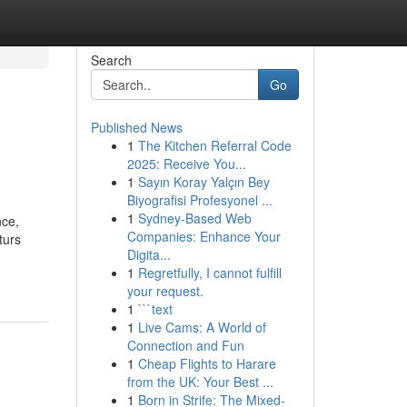
Search
Go
Published News
1
The Kitchen Referral Code
2025: Receive You...
1
Sayın Koray Yalçın Bey
Biyografisi Profesyonel ...
1
Sydney-Based Web
nce,
Companies: Enhance Your
turs
Digita...
1
Regretfully, I cannot fulfill
your request.
1
```text
1
Live Cams: A World of
Connection and Fun
1
Cheap Flights to Harare
from the UK: Your Best ...
1
Born in Strife: The Mixed-