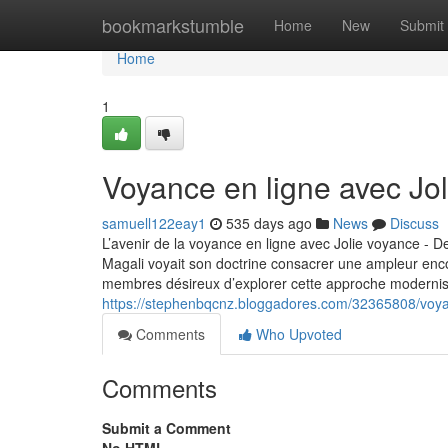
Home
bookmarkstumble
Home
New
Submit
Home
1
Voyance en ligne avec Jo
samuell122eay1
535 days ago
News
Discuss
L’avenir de la voyance en ligne avec Jolie voyance - 
Magali voyait son doctrine consacrer une ampleur encor
membres désireux d’explorer cette approche moderniste
https://stephenbqcnz.bloggadores.com/32365808/voya
Comments
Who Upvoted
Comments
Submit a Comment