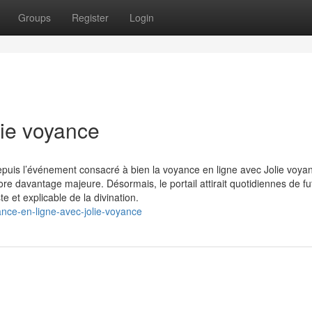
Groups
Register
Login
lie voyance
Depuis l’événement consacré à bien la voyance en ligne avec Jolie voya
e davantage majeure. Désormais, le portail attirait quotidiennes de fu
 et explicable de la divination.
nce-en-ligne-avec-jolie-voyance