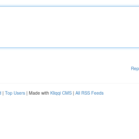
Rep
d
|
Top Users
| Made with
Kliqqi CMS
|
All RSS Feeds