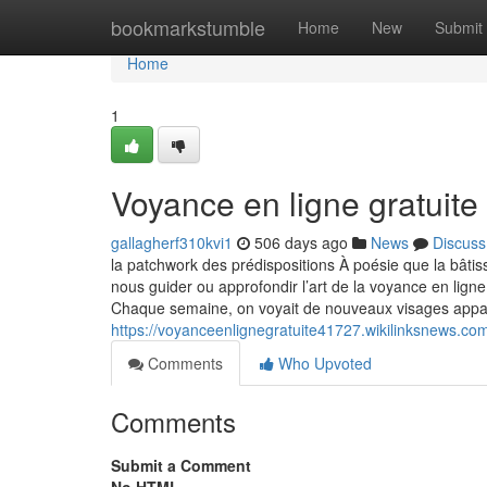
Home
bookmarkstumble
Home
New
Submit
Home
1
Voyance en ligne gratuite
gallagherf310kvi1
506 days ago
News
Discuss
la patchwork des prédispositions À poésie que la bâtiss
nous guider ou approfondir l’art de la voyance en ligne 
Chaque semaine, on voyait de nouveaux visages appar
https://voyanceenlignegratuite41727.wikilinksnews.c
Comments
Who Upvoted
Comments
Submit a Comment