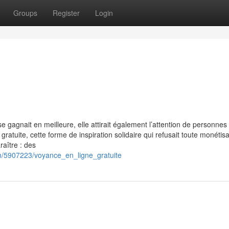
Groups
Register
Login
e gagnait en meilleure, elle attirait également l’attention de personnes
gratuite, cette forme de inspiration solidaire qui refusait toute monétisa
aître : des
om/5907223/voyance_en_ligne_gratuite