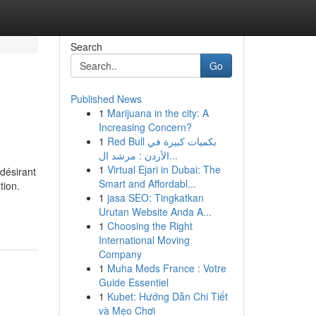
Search
Go
Published News
1
Marijuana in the city: A
Increasing Concern?
1
Red Bull بكميات كبيرة في
الأردن : مرشد ال...
1
Virtual Ejari in Dubai: The
 désirant
Smart and Affordabl...
tion.
1
jasa SEO: Tingkatkan
Urutan Website Anda A...
1
Choosing the Right
International Moving
Company
1
Muha Meds France : Votre
Guide Essentiel
1
Kubet: Hướng Dẫn Chi Tiết
và Mẹo Chơi