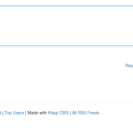
Rep
d
|
Top Users
| Made with
Kliqqi CMS
|
All RSS Feeds