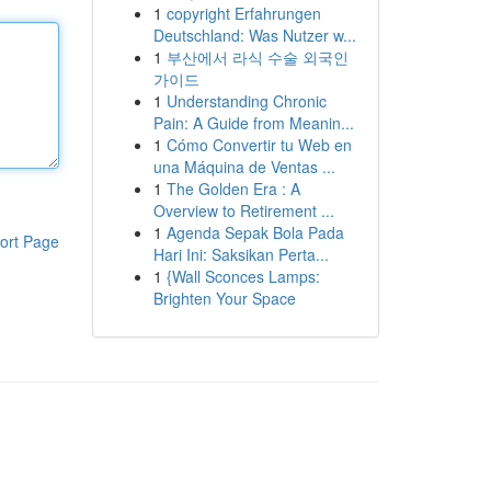
1
copyright Erfahrungen
Deutschland: Was Nutzer w...
1
부산에서 라식 수술 외국인
가이드
1
Understanding Chronic
Pain: A Guide from Meanin...
1
Cómo Convertir tu Web en
una Máquina de Ventas ...
1
The Golden Era : A
Overview to Retirement ...
1
Agenda Sepak Bola Pada
ort Page
Hari Ini: Saksikan Perta...
1
{Wall Sconces Lamps:
Brighten Your Space