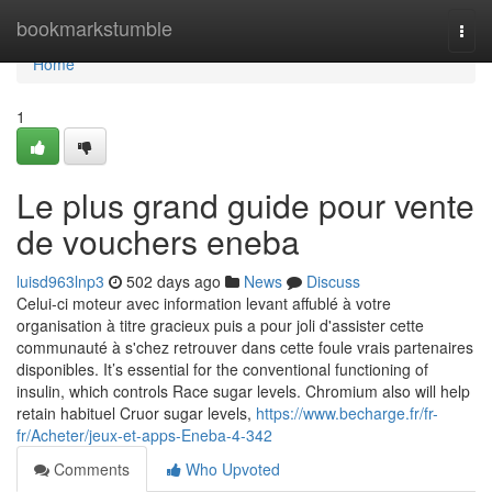
Home
bookmarkstumble
Togg
navi
Home
1
Le plus grand guide pour vente
de vouchers eneba
luisd963lnp3
502 days ago
News
Discuss
Celui-ci moteur avec information levant affublé à votre
organisation à titre gracieux puis a pour joli d'assister cette
communauté à s'chez retrouver dans cette foule vrais partenaires
disponibles. It’s essential for the conventional functioning of
insulin, which controls Race sugar levels. Chromium also will help
retain habituel Cruor sugar levels,
https://www.becharge.fr/fr-
fr/Acheter/jeux-et-apps-Eneba-4-342
Comments
Who Upvoted