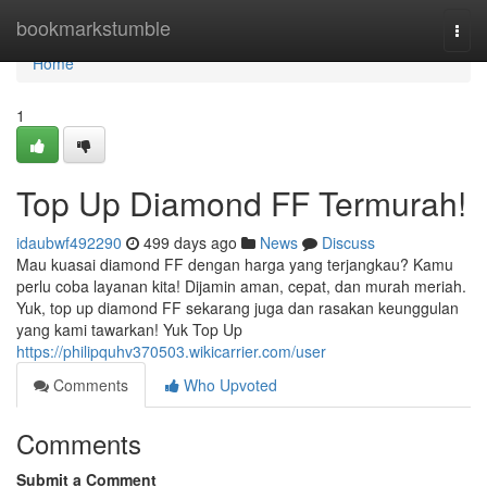
Home
bookmarkstumble
Togg
navi
Home
1
Top Up Diamond FF Termurah!
idaubwf492290
499 days ago
News
Discuss
Mau kuasai diamond FF dengan harga yang terjangkau? Kamu
perlu coba layanan kita! Dijamin aman, cepat, dan murah meriah.
Yuk, top up diamond FF sekarang juga dan rasakan keunggulan
yang kami tawarkan! Yuk Top Up
https://philipquhv370503.wikicarrier.com/user
Comments
Who Upvoted
Comments
Submit a Comment