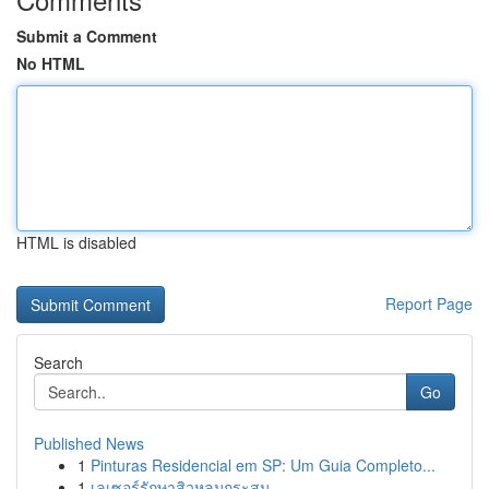
Submit a Comment
No HTML
HTML is disabled
Report Page
Search
Go
Published News
1
Pinturas Residencial em SP: Um Guia Completo...
1
เลเซอร์รักษาสิวหลุมกระสุน