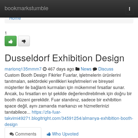
Home
bookmarkstumble
Togg
navi
Home
1
Dusseldorf Exhibition Design
marionq135mmm7
467 days ago
News
Discuss
Custom Booth Design Fikirler Fuarlar, işletmelerin ürünlerini
tanıtmaları, sektördeki yenilikleri keşfetmeleri ve bireysel
müşteriler ile bağlantı kurmaları için mükemmel fırsatlar sunar.
Ancak, bu fırsatları en iyi şekilde değerlendirebilmek için doğru bir
booth düzeni gereklidir. Fuar standınız, sadece bir exhibition
space değil, aynı zamanda markanızı ve hizmetlerinizi
tanıtabilece...
https://zfa-fuar-
takvimi49271.blogitright.com/34591254/almanya-exhibition-booth-
design
Comments
Who Upvoted