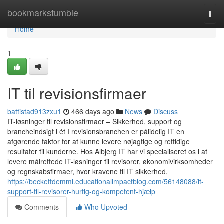
Home
bookmarkstumble
Togg
navi
Home
1
IT til revisionsfirmaer
battistad913zxu1
466 days ago
News
Discuss
IT-løsninger til revisionsfirmaer – Sikkerhed, support og
brancheindsigt i ét I revisionsbranchen er pålidelig IT en
afgørende faktor for at kunne levere nøjagtige og rettidige
resultater til kunderne. Hos Albjerg IT har vi specialiseret os i at
levere målrettede IT-løsninger til revisorer, økonomivirksomheder
og regnskabsfirmaer, hvor kravene til IT sikkerhed,
https://beckettdemmi.educationalimpactblog.com/56148088/it-
support-til-revisorer-hurtig-og-kompetent-hjælp
Comments
Who Upvoted