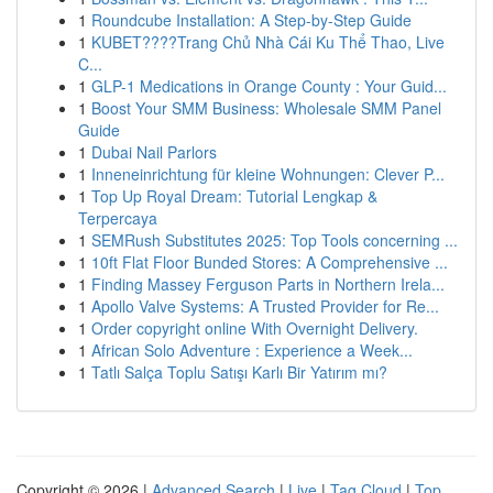
1
Roundcube Installation: A Step-by-Step Guide
1
KUBET????️Trang Chủ Nhà Cái Ku Thể Thao, Live
C...
1
GLP-1 Medications in Orange County : Your Guid...
1
Boost Your SMM Business: Wholesale SMM Panel
Guide
1
Dubai Nail Parlors
1
Inneneinrichtung für kleine Wohnungen: Clever P...
1
Top Up Royal Dream: Tutorial Lengkap &
Terpercaya
1
SEMRush Substitutes 2025: Top Tools concerning ...
1
10ft Flat Floor Bunded Stores: A Comprehensive ...
1
Finding Massey Ferguson Parts in Northern Irela...
1
Apollo Valve Systems: A Trusted Provider for Re...
1
Order copyright online With Overnight Delivery.
1
African Solo Adventure : Experience a Week...
1
Tatlı Salça Toplu Satışı Karlı Bir Yatırım mı?
Copyright © 2026 |
Advanced Search
|
Live
|
Tag Cloud
|
Top