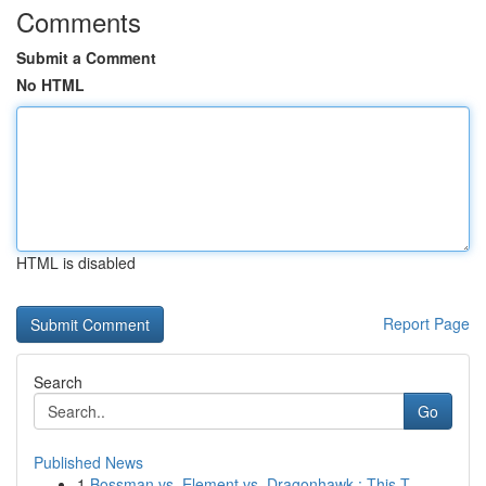
Comments
Submit a Comment
No HTML
HTML is disabled
Report Page
Search
Go
Published News
1
Bossman vs. Element vs. Dragonhawk : This T...