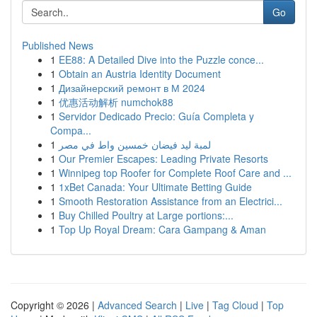
Go
Published News
1
EE88: A Detailed Dive into the Puzzle conce...
1
Obtain an Austria Identity Document
1
Дизайнерский ремонт в М 2024
1
优惠活动解析 numchok88
1
Servidor Dedicado Precio: Guía Completa y
Compa...
1
لمبة ليد فيضان خمسين واط في مصر
1
Our Premier Escapes: Leading Private Resorts
1
Winnipeg top Roofer for Complete Roof Care and ...
1
1xBet Canada: Your Ultimate Betting Guide
1
Smooth Restoration Assistance from an Electrici...
1
Buy Chilled Poultry at Large portions:...
1
Top Up Royal Dream: Cara Gampang & Aman
Copyright © 2026 |
Advanced Search
|
Live
|
Tag Cloud
|
Top