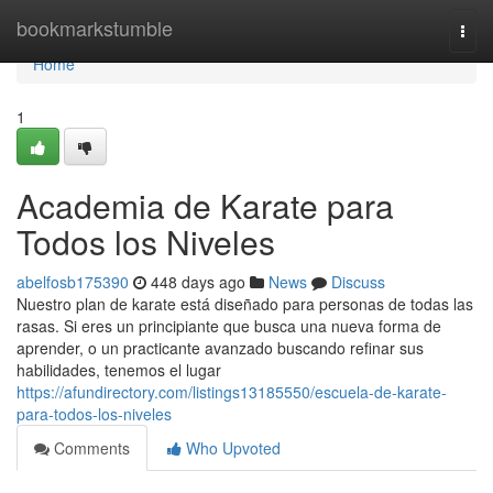
Home
bookmarkstumble
Togg
navi
Home
1
Academia de Karate para
Todos los Niveles
abelfosb175390
448 days ago
News
Discuss
Nuestro plan de karate está diseñado para personas de todas las
rasas. Si eres un principiante que busca una nueva forma de
aprender, o un practicante avanzado buscando refinar sus
habilidades, tenemos el lugar
https://afundirectory.com/listings13185550/escuela-de-karate-
para-todos-los-niveles
Comments
Who Upvoted