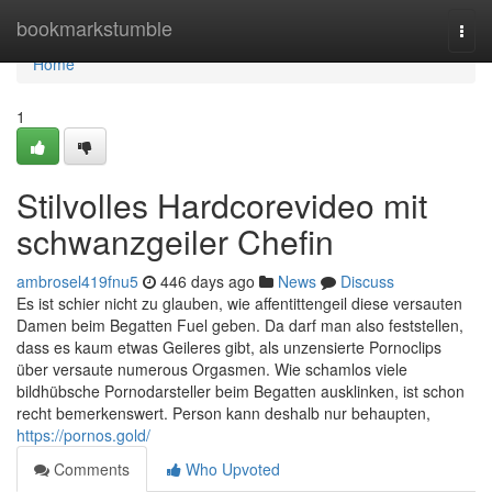
Home
bookmarkstumble
Togg
navi
Home
1
Stilvolles Hardcorevideo mit
schwanzgeiler Chefin
ambrosel419fnu5
446 days ago
News
Discuss
Es ist schier nicht zu glauben, wie affentittengeil diese versauten
Damen beim Begatten Fuel geben. Da darf man also feststellen,
dass es kaum etwas Geileres gibt, als unzensierte Pornoclips
über versaute numerous Orgasmen. Wie schamlos viele
bildhübsche Pornodarsteller beim Begatten ausklinken, ist schon
recht bemerkenswert. Person kann deshalb nur behaupten,
https://pornos.gold/
Comments
Who Upvoted