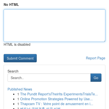
No HTML
HTML is disabled
Report Page
Search
Go
Published News
1
The Pundit Report'sTheirIts ExperimentsTrialsTe...
1
Online Promotion Strategies Powered by Use...
1
Thapcam TV : Votre point de amusement en i...
1
베트남 국제결혼 성공 비법