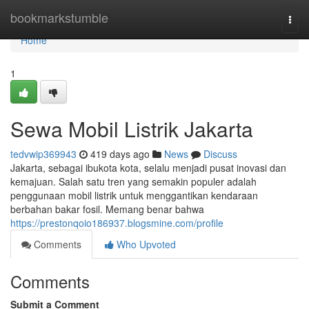
Home
bookmarkstumble
Togg
navi
Home
1
Sewa Mobil Listrik Jakarta
tedvwip369943
419 days ago
News
Discuss
Jakarta, sebagai ibukota kota, selalu menjadi pusat inovasi dan
kemajuan. Salah satu tren yang semakin populer adalah
penggunaan mobil listrik untuk menggantikan kendaraan
berbahan bakar fosil. Memang benar bahwa
https://prestonqoio186937.blogsmine.com/profile
Comments
Who Upvoted
Comments
Submit a Comment