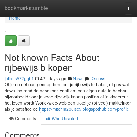
Home
bookmarkstumble
Togg
navi
Home
1
Not known Facts About
rijbewijs b kopen
julians577gqb1
421 days ago
News
Discuss
Of je nu nét oud genoeg bent om je rijbewijs te halen, of pas wat
down the road de noodzaak voelt om een eigen auto te hebben,
bijvoorbeeld voor je koop rijbewijs kopen position of je kinderen:
het leven wordt World-wide-web een tikkeltje (of veel) makkelijker
als je satisfied de
https://mitchm260isc5.blogspothub.com/profile
Comments
Who Upvoted
Comments