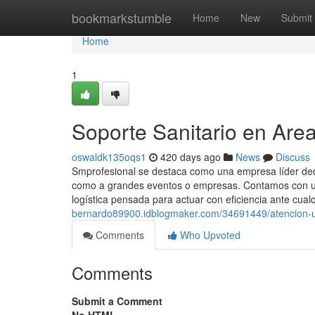
Home
bookmarkstumble
Home
New
Submit
Home
1
Soporte Sanitario en Are
oswaldk135oqs1
420 days ago
News
Discuss
Smprofesional se destaca como una empresa líder dedic
como a grandes eventos o empresas. Contamos con un
logística pensada para actuar con eficiencia ante cualq
bernardo89900.idblogmaker.com/34691449/atencion-u
Comments
Who Upvoted
Comments
Submit a Comment