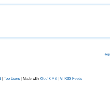
Rep
d
|
Top Users
| Made with
Kliqqi CMS
|
All RSS Feeds