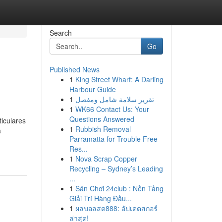
Search
Go
Published News
1
King Street Wharf: A Darling
Harbour Guide
1
تقرير سلامة شامل ومفصل
1
WK66 Contact Us: Your
Questions Answered
iculares
1
Rubbish Removal
a
Parramatta for Trouble Free
Res...
1
Nova Scrap Copper
Recycling – Sydney’s Leading
...
1
Sân Chơi 24club : Nền Tảng
Giải Trí Hàng Đầu...
1
ผลบอลสด888: อัปเดตสกอร์
ล่าสุด!