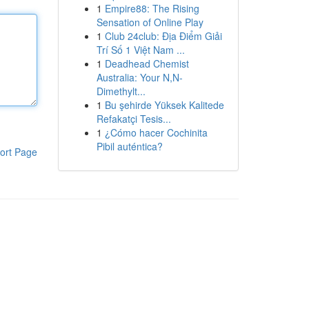
1
Empire88: The Rising
Sensation of Online Play
1
Club 24club: Địa Điểm Giải
Trí Số 1 Việt Nam ...
1
Deadhead Chemist
Australia: Your N,N-
Dimethylt...
1
Bu şehirde Yüksek Kalitede
Refakatçi Tesis...
1
¿Cómo hacer Cochinita
Pibil auténtica?
ort Page