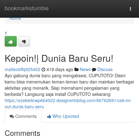
Home
bookmarkstumble
Togg
navi
Home
1
Kepoin!| Dunia Baru Seru!
matteobffq925402
419 days ago
News
Discuss
Ayo gabung dunia baru yang mengaksesi, CUPUTOTO! Disini
kamu bisa menemukan teman-teman baru dan mainkan berbagai
aktivitas yang menarik. Siap memahami pengalaman yang
berbeda? Langsung saja install CUPUTOTO sekarang
https://ezekielicwp664022.designertoblog.com/66762691/cek-ini-
out-dunia-baru-seru
Comments
Who Upvoted
Comments