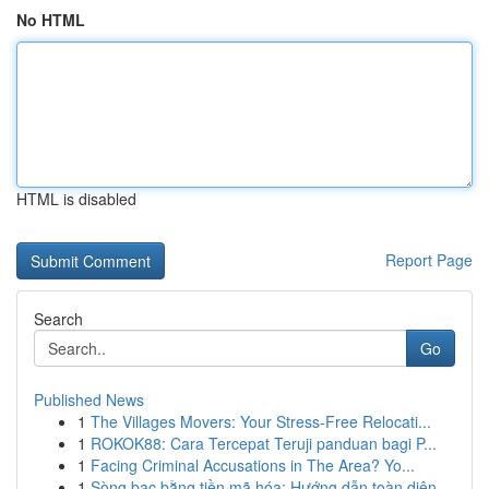
No HTML
HTML is disabled
Report Page
Search
Go
Published News
1
The Villages Movers: Your Stress-Free Relocati...
1
ROKOK88: Cara Tercepat Teruji panduan bagi P...
1
Facing Criminal Accusations in The Area? Yo...
1
Sòng bạc bằng tiền mã hóa: Hướng dẫn toàn diện