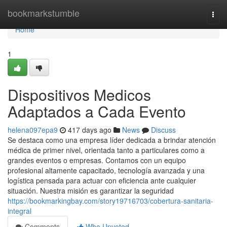
Home
bookmarkstumble
Togg
navi
Home
1
Dispositivos Medicos
Adaptados a Cada Evento
helena097epa9
417 days ago
News
Discuss
Se destaca como una empresa líder dedicada a brindar atención
médica de primer nivel, orientada tanto a particulares como a
grandes eventos o empresas. Contamos con un equipo
profesional altamente capacitado, tecnología avanzada y una
logística pensada para actuar con eficiencia ante cualquier
situación. Nuestra misión es garantizar la seguridad
https://bookmarkingbay.com/story19716703/cobertura-sanitaria-
integral
Comments
Who Upvoted