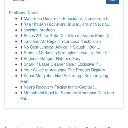
Published News
1
Master en Desarrollo Emocional: Transforma t...
1
วิลล่าส่วนตัว เมืองพัทยา: ดินแดน ส่วนตัวของคุณ ...
1
covidien products
1
Besos 2G: La Guía Definitiva de Vapes Pods De...
1
Tamiami AC Repair: Your Local Technician
1
No Cost Juridical Advice in Slough : Our ...
1
Product Marketing Strategies: Level Up Your Int...
1
Bugbear Ranger: Nature's Fury
1
Shark P Laser Cleaner Sale : Exclusive P...
1
Your Guide to Acquiring The Product Digitally
1
Kabar Menyebar Hari Sekarang : Kejutan yang
Men...
1
Neuro Recovery Facility in the Capital : ...
1
Memahami togel.to: Panduan Membaca Data dan
Pai...