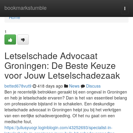
Home
bookmarkstumble
Togg
navi
Home
1
Letselschade Advocaat
Groningen: De Beste Keuze
voor Jouw Letselschadezaak
betted678vut9
418 days ago
News
Discuss
Ben je recentelijk betrokken geraakt bij een ongeval in Groningen
en heb je letselschade ervaren? Dan is het van essentieel belang
om professionele bijstand in te schakelen. Een deskundige
letselschade advocaat in Groningen helpt jou bij het verkrijgen
van een eerlijke schadevergoeding. Of het nu gaat om een
medische fout,
https://juliusyuogr.loginblogin.com/43252693/specialist-in-