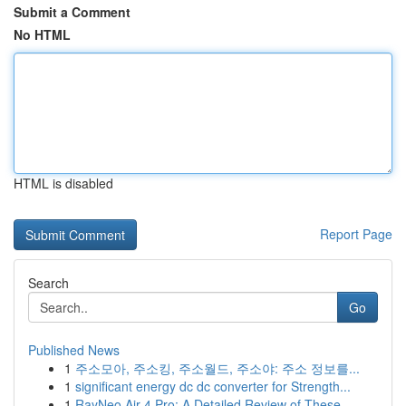
Submit a Comment
No HTML
HTML is disabled
Report Page
Search
Go
Published News
1
주소모아, 주소킹, 주소월드, 주소야: 주소 정보를...
1
significant energy dc dc converter for Strength...
1
RayNeo Air 4 Pro: A Detailed Review of These ...