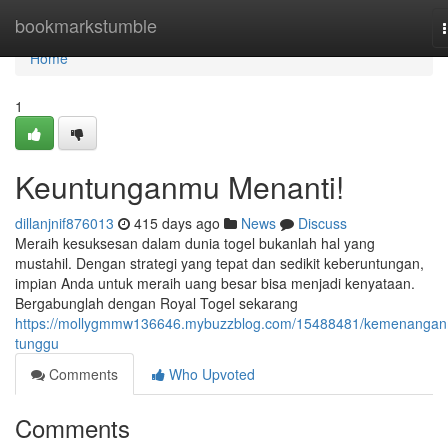
Home
bookmarkstumble
Home
1
Keuntunganmu Menanti!
dillanjnif876013
415 days ago
News
Discuss
Meraih kesuksesan dalam dunia togel bukanlah hal yang
mustahil. Dengan strategi yang tepat dan sedikit keberuntungan,
impian Anda untuk meraih uang besar bisa menjadi kenyataan.
Bergabunglah dengan Royal Togel sekarang
https://mollygmmw136646.mybuzzblog.com/15488481/kemenanga
tunggu
Comments
Who Upvoted
Comments