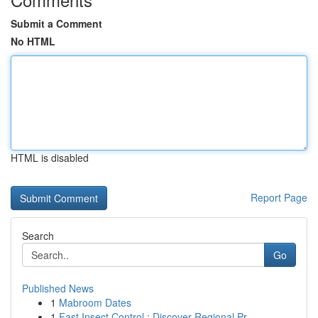
Submit a Comment
No HTML
HTML is disabled
Report Page
Search
Go
Published News
1
Mabroom Dates
1
Fast Insect Control : Discover Regional Pr...