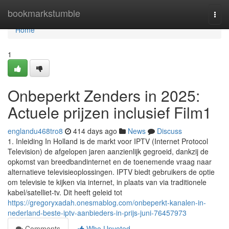
Home
bookmarkstumble
Togg
navi
Home
1
Onbeperkt Zenders in 2025:
Actuele prijzen inclusief Film1
englandu468tro8
414 days ago
News
Discuss
1. Inleiding In Holland is de markt voor IPTV (Internet Protocol
Television) de afgelopen jaren aanzienlijk gegroeid, dankzij de
opkomst van breedbandinternet en de toenemende vraag naar
alternatieve televisieoplossingen. IPTV biedt gebruikers de optie
om televisie te kijken via internet, in plaats van via traditionele
kabel/satelliet-tv. Dit heeft geleid tot
https://gregoryxadah.onesmablog.com/onbeperkt-kanalen-in-
nederland-beste-iptv-aanbieders-in-prijs-juni-76457973
Comments
Who Upvoted