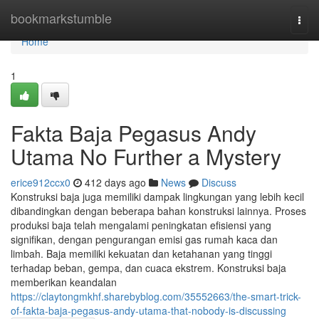
Home
bookmarkstumble
Togg
navi
Home
1
Fakta Baja Pegasus Andy
Utama No Further a Mystery
erice912ccx0
412 days ago
News
Discuss
Konstruksi baja juga memiliki dampak lingkungan yang lebih kecil
dibandingkan dengan beberapa bahan konstruksi lainnya. Proses
produksi baja telah mengalami peningkatan efisiensi yang
signifikan, dengan pengurangan emisi gas rumah kaca dan
limbah. Baja memiliki kekuatan dan ketahanan yang tinggi
terhadap beban, gempa, dan cuaca ekstrem. Konstruksi baja
memberikan keandalan
https://claytongmkhf.sharebyblog.com/35552663/the-smart-trick-
of-fakta-baja-pegasus-andy-utama-that-nobody-is-discussing