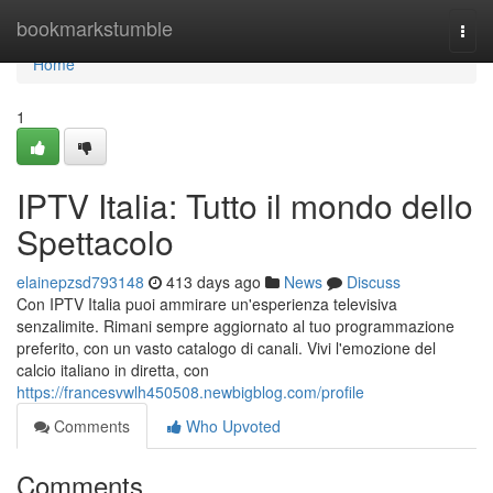
Home
bookmarkstumble
Togg
navi
Home
1
IPTV Italia: Tutto il mondo dello
Spettacolo
elainepzsd793148
413 days ago
News
Discuss
Con IPTV Italia puoi ammirare un'esperienza televisiva
senzalimite. Rimani sempre aggiornato al tuo programmazione
preferito, con un vasto catalogo di canali. Vivi l'emozione del
calcio italiano in diretta, con
https://francesvwlh450508.newbigblog.com/profile
Comments
Who Upvoted
Comments