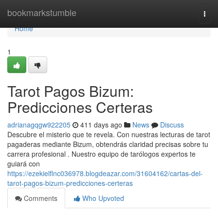
Home
bookmarkstumble
Togg
navi
Home
1
Tarot Pagos Bizum:
Predicciones Certeras
adrianagqgw922205
411 days ago
News
Discuss
Descubre el misterio que te revela. Con nuestras lecturas de tarot
pagaderas mediante Bizum, obtendrás claridad precisas sobre tu
carrera profesional . Nuestro equipo de tarólogos expertos te
guiará con
https://ezekielflnc036978.blogdeazar.com/31604162/cartas-del-
tarot-pagos-bizum-predicciones-certeras
Comments
Who Upvoted