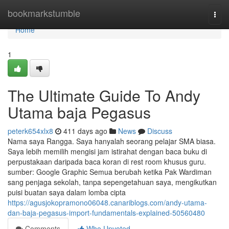
Home
bookmarkstumble
Togg
navi
Home
1
The Ultimate Guide To Andy
Utama baja Pegasus
peterk654xlx8
411 days ago
News
Discuss
Nama saya Rangga. Saya hanyalah seorang pelajar SMA biasa.
Saya lebih memilih mengisi jam istirahat dengan baca buku di
perpustakaan daripada baca koran di rest room khusus guru.
sumber: Google Graphic Semua berubah ketika Pak Wardiman
sang penjaga sekolah, tanpa sepengetahuan saya, mengikutkan
puisi buatan saya dalam lomba cipta
https://agusjokopramono06048.canariblogs.com/andy-utama-
dan-baja-pegasus-import-fundamentals-explained-50560480
Comments
Who Upvoted