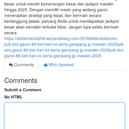
besar untuk meraih kemenangan besar dan jackpot maxwin
hingga 2025. Dengan memilih mesin yang sedang gacor,
menerapkan strategi yang tepat, dan bermain secara
bertanggung jawab, peluang Anda untuk mendapatkan jackpot
besar akan semakin terbuka lebar. Jangan lupa selalu bermain
secara
https://dollartoto54208.wizzardsblog.com/35766996/dollartoto-
judi-slot-gacor-88-bet-hari-ini-serta-gampang-jp-maxwin-2025judi-
slot-gacor-88-bet-hari-ini-serta-gampang-jp-maxwin-2025judi-slot-
gacor-88-bet-hari-ini-serta-gampang-jp-maxwin-2025
Comments
Who Upvoted
Comments
Submit a Comment
No HTML