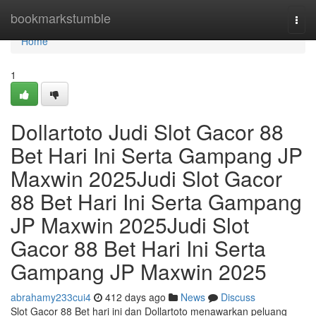
Home
bookmarkstumble
Togg
navi
Home
1
Dollartoto Judi Slot Gacor 88
Bet Hari Ini Serta Gampang JP
Maxwin 2025Judi Slot Gacor
88 Bet Hari Ini Serta Gampang
JP Maxwin 2025Judi Slot
Gacor 88 Bet Hari Ini Serta
Gampang JP Maxwin 2025
abrahamy233cui4
412 days ago
News
Discuss
Slot Gacor 88 Bet hari ini dan Dollartoto menawarkan peluang