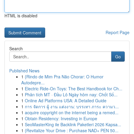
HTML is disabled
Report Page
Search
Go
Published News
1
{Rindo de Mim Pra Não Chorar: O Humor
Autodepre...
1
Electric Ride-On Toys: The Best Handbook for Ch...
1
Phân tích MT · Đầu Lô Ngày hôm nay: Chốt Số...
1
Online Ad Platforms USA: A Detailed Guide
1
การ จัดการ ผู้ งาน แต่งงาน: บรรเทา ภาระ ความว...
1
acquire copyright on the internet being a remed...
1
Obtain Residency: Investing in Europe
1
SeoMasterKing ile Backlink Paketleri 2026 Kapsa...
1
{Revitalize Your Drive : Purchase NAD+ PEN 50...