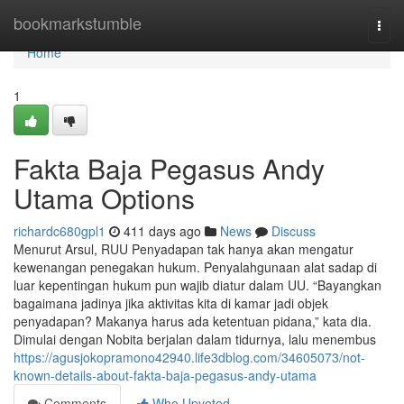
Home
bookmarkstumble
Togg
navi
Home
1
Fakta Baja Pegasus Andy
Utama Options
richardc680gpl1
411 days ago
News
Discuss
Menurut Arsul, RUU Penyadapan tak hanya akan mengatur
kewenangan penegakan hukum. Penyalahgunaan alat sadap di
luar kepentingan hukum pun wajib diatur dalam UU. “Bayangkan
bagaimana jadinya jika aktivitas kita di kamar jadi objek
penyadapan? Makanya harus ada ketentuan pidana,” kata dia.
Dimulai dengan Nobita berjalan dalam tidurnya, lalu menembus
https://agusjokopramono42940.life3dblog.com/34605073/not-
known-details-about-fakta-baja-pegasus-andy-utama
Comments
Who Upvoted