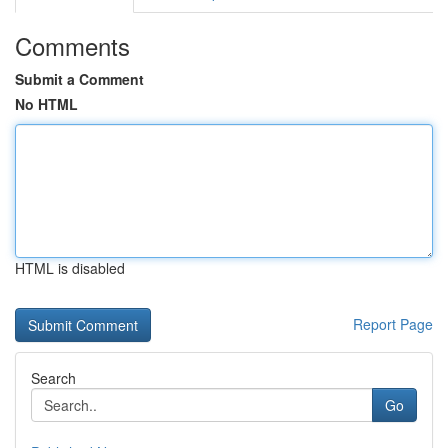
Comments
Submit a Comment
No HTML
HTML is disabled
Report Page
Search
Go