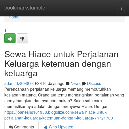
Home
bookmarkstumble
Togg
navi
Home
1
Sewa Hiace untuk Perjalanan
Keluarga ketemuan dengan
keluarga
adamjrtz804894
410 days ago
News
Discuss
Perencanaan perjalanan keluarga memang membutuhkan
kesiapan matang. Orang tua tentu menginginkan perjalanan yang
menyenangkan dan nyaman, bukan? Salah satu cara
memastikannya adalah dengan menyewa Hiace. Dengan
https://joaneshs101958.blogolize.com/sewa-hiace-untuk-
perjalanan-keluarga-ketemuan-dengan-keluarga-74721769
Comments
Who Upvoted