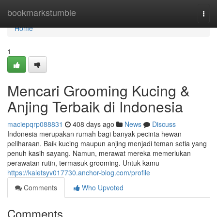
Home
bookmarkstumble
Togg
navi
Home
1
Mencari Grooming Kucing &
Anjing Terbaik di Indonesia
maciepqrp088831
408 days ago
News
Discuss
Indonesia merupakan rumah bagi banyak pecinta hewan
peliharaan. Baik kucing maupun anjing menjadi teman setia yang
penuh kasih sayang. Namun, merawat mereka memerlukan
perawatan rutin, termasuk grooming. Untuk kamu
https://kaletsyv017730.anchor-blog.com/profile
Comments
Who Upvoted
Comments