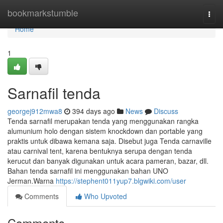
Home
bookmarkstumble
Togg
navi
Home
1
Sarnafil tenda
georgej912mwa8
394 days ago
News
Discuss
Tenda sarnafil merupakan tenda yang menggunakan rangka
alumunium holo dengan sistem knockdown dan portable yang
praktis untuk dibawa kemana saja. Disebut juga Tenda carnaville
atau carnival tent, karena bentuknya serupa dengan tenda
kerucut dan banyak digunakan untuk acara pameran, bazar, dll.
Bahan tenda sarnafil ini menggunakan bahan UNO
Jerman.Warna
https://stephent011yup7.blgwiki.com/user
Comments
Who Upvoted
Comments