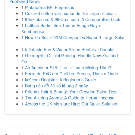
Published News
1
Plataforma BPI Empresas
1
Colored cotton yarn squander for large oil clea...
1
99ez.uk.com & 99ez.cn.com: A Comparative Look
1
Latihan Badminton Taman Bunga Raya:
Kembangka...
1
How Do Solar O&M Companies Support Large Solar
...
1
Inflatable Fun & Water Slides Rentals: {Double|...
1
Geedup® | Official Geedup Hoodie New Zealand
On...
1
An Antminer S19: The Ultimate Mining Titan?
1
Forro de PVC em Curitiba: Preços, Tipos e Onde ...
1
kc9com Register: A Beginner's Guide
1
Bảng cầu đề 36 số khung 3 ngày
1
Friends Hair & Beauty: Your Croydon Salon Desti...
1
The Alluring Aroma: A Guide to Herbal Incense
1
Across the UK Moisture Hire: Our Quick Solution...