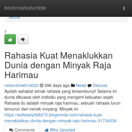
Home
bookmarkstumble
Togg
navi
Home
1
Rahasia Kuat Menaklukkan
Dunia dengan Minyak Raja
Harimau
nelsonbriw014022
396 days ago
News
Discuss
Ayolah sahabat simak rahasia yang tersembunyi! Selama ini
dunia dikuasai oleh individu yang mengerti kekuatan sejati.
Rahasia itu adalah minyak raja harimau, sebuah rahasia turun
temurun dari nenek moyang. Minyak ini
https://aoifeqsly568270.blogminds.com/rahasia-kuat-
menaklukkan-dunia-dengan-minyak-raja-harimau-31734036
Comments
Who Upvoted